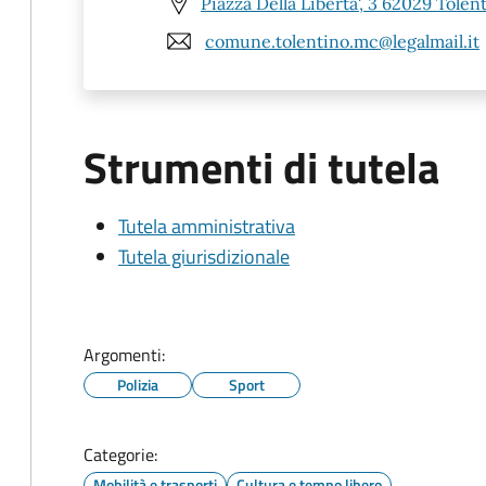
Piazza Della Liberta', 3 62029 Tolen
comune.tolentino.mc@legalmail.it
Strumenti di tutela
Tutela amministrativa
Tutela giurisdizionale
Argomenti:
Polizia
Sport
Categorie:
Mobilità e trasporti
Cultura e tempo libero