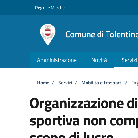
Salta al contenuto principale
Skip to footer content
Regione Marche
Comune di Tolentin
Amministrazione
Novità
Servizi
Briciole di pane
Home
/
Servizi
/
Mobilità e trasporti
/
Org
Organizzazione d
sportiva non comp
scopo di lucro