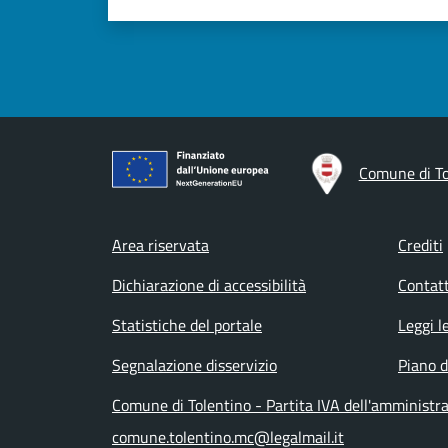
Comune di To
Footer menu
Area riservata
Crediti
Dichiarazione di accessibilità
Contatt
Statistiche del portale
Leggi l
Segnalazione disservizio
Piano d
Comune di Tolentino - Partita IVA dell'amminist
comune.tolentino.mc@legalmail.it