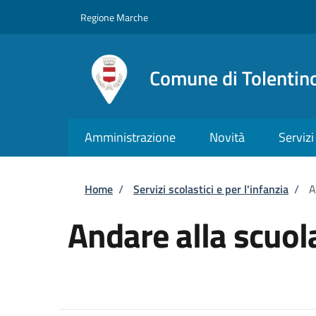
Salta al contenuto principale
Skip to footer content
Regione Marche
Comune di Tolentin
Amministrazione
Novità
Servizi
Briciole di pane
Home
/
Servizi scolastici e per l'infanzia
/
A
Andare alla scuola