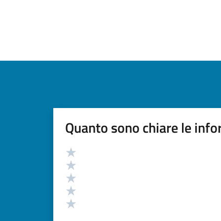
Quanto sono chiare le info
Valutazione
Valuta 5 stelle su 5
Valuta 4 stelle su 5
Valuta 3 stelle su 5
Valuta 2 stelle su 5
Valuta 1 stelle su 5